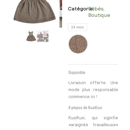
Catégorie:
Bébés
,
Boutique
Mara
24 mois
Skirt
quantité
Disponible
Livraison offerte. Une
mode plus responsable
commence ici !
A propos de KusiKusi
KusiKusi, qui signifie
«araignée travailleuse»