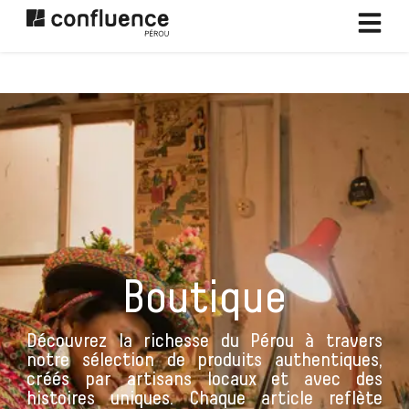
Passer
au
contenu
Boutique
Découvrez la richesse du Pérou à travers
notre sélection de produits authentiques,
créés par artisans locaux et avec des
histoires uniques. Chaque article reflète