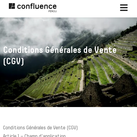
Passer
au
contenu
Conditions Générales de Vente
(CGV)
Conditions Générales de Vente (CGV)
Article 1 – Champ d’application