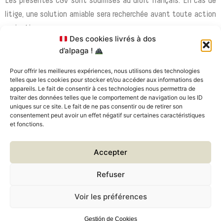
Les présentes CGV sont soumises au droit français. En cas de
litige, une solution amiable sera recherchée avant toute action
en justice.
Des cookies livrés à dos
d’alpaga !
En cas de désaccord persistant, les tribunaux compétents
seront ceux du siège social de Confluence.
Pour offrir les meilleures expériences, nous utilisons des technologies
telles que les cookies pour stocker et/ou accéder aux informations des
appareils. Le fait de consentir à ces technologies nous permettra de
Article 8 – Acceptation des Conditions Générales de Vente
traiter des données telles que le comportement de navigation ou les ID
uniques sur ce site. Le fait de ne pas consentir ou de retirer son
consentement peut avoir un effet négatif sur certaines caractéristiques
En validant une commande ou en utilisant les services de
et fonctions.
Confluence, le client reconnaît avoir pris connaissance et
accepte les présentes CGV sans réserve.
Accepter
Aucune dérogation aux présentes CGV ne sera acceptée sans
Refuser
accord écrit de Confluence.
Voir les préférences
Mentions légales
/
CGV
/
CGU
/
Gestion
I
L
Y
F
Gestión de Cookies
W