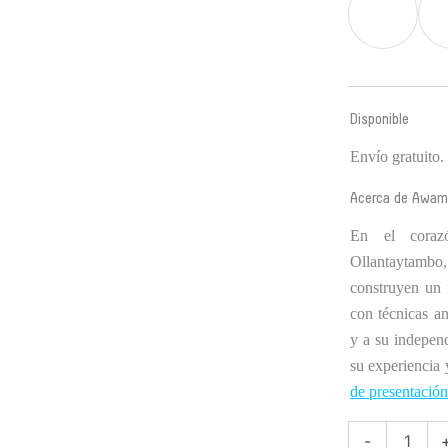
Cosmetic
Pouch
cantidad
Disponible
Envío gratuito
Acerca de Awam
En el coraz
Ollantaytambo
construyen un 
con técnicas an
y a su indepe
su experiencia
de presentación
-