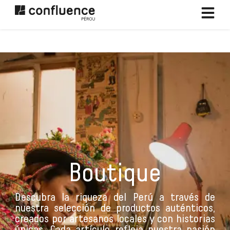
Ir
al
contenido
Boutique
Descubra la riqueza del Perú a través de
nuestra selección de productos auténticos,
creados por artesanos locales y con historias
únicas. Cada artículo refleja nuestra pasión