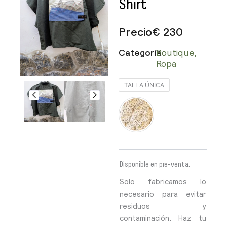
Shirt
Precio
€
230
Categoría:
Boutique
,
Ropa
Khaki
TALLA ÚNICA
Green
Short-
Sleeve
Shirt
cantidad
Disponible en pre-venta.
Solo fabricamos lo
necesario para evitar
residuos y
contaminación. Haz tu